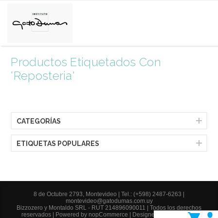
Productos Etiquetados Con
'reposteria'
CATEGORÍAS
ETIQUETAS POPULARES
8 de Octubre 2793, Montevideo |
Tel.: (+598) 2487-6263
|
montevideo@gatodumas.com.uy
Bizzozero y Montaldo SRL - RUT 214896090011 | Todos los derechos
reservados | Powered by
nopCommerce
| Designed by
AgileWorks