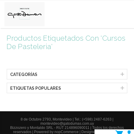
Productos Etiquetados Con 'cursos
De Pasteleria'
CATEGORÍAS
ETIQUETAS POPULARES
8 de Octubre 2793, Montevideo |
Tel.: (+598) 2487-6263
|
montevideo@gatodumas.com.uy
Bizzozero y Montaldo SRL - RUT 214896090011 | Todos los derechos
reservados | Powered by
nopCommerce
| Designed by
AgileWorks