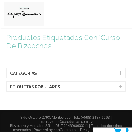
Productos Etiquetados Con 'curso
De Bizcochos'
CATEGORÍAS
ETIQUETAS POPULARES
8 de Octubre 2793, Montevideo |
Tel.: (+598) 2487-6263
|
montevideo@gatodumas.com.uy
Bizzozero y Montaldo SRL - RUT 214896090011 | Todos los derechos
reservados | Powered by
nopCommerce
| Designed by
AgileWorks