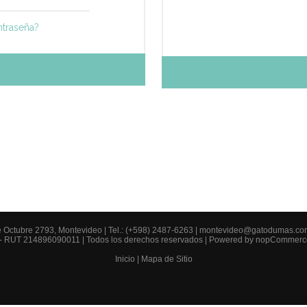
ntraseña?
e Octubre 2793, Montevideo |
Tel.: (+598) 2487-6263
|
montevideo@gatodumas.co
 - RUT 214896090011 | Todos los derechos reservados | Powered by
nopCommerc
Inicio
|
Mapa de Sitio