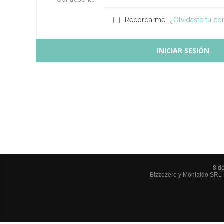
Recordarme
¿Olvidaste tu co
8 d
Bizzozero y Montaldo SRL