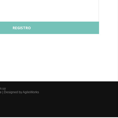
m.uy
e
| Designed by
AgileWorks