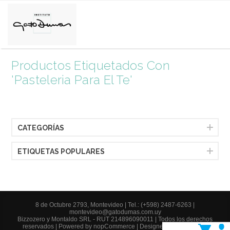
Productos Etiquetados Con
'pasteleria Para El Te'
CATEGORÍAS
ETIQUETAS POPULARES
8 de Octubre 2793, Montevideo |
Tel.: (+598) 2487-6263
|
montevideo@gatodumas.com.uy
Bizzozero y Montaldo SRL - RUT 214896090011 | Todos los derechos
reservados | Powered by
nopCommerce
| Designed by
AgileWorks