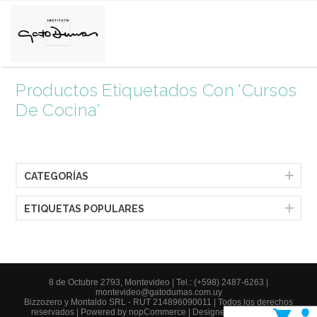
Productos Etiquetados Con 'cursos
De Cocina'
CATEGORÍAS
ETIQUETAS POPULARES
8 de Octubre 2793, Montevideo |
Tel.: (+598) 2487-6263
|
montevideo@gatodumas.com.uy
Bizzozero y Montaldo SRL - RUT 214896090011 | Todos los derechos
reservados | Powered by
nopCommerce
| Designed by
AgileWorks