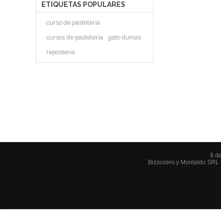
ETIQUETAS POPULARES
curso de pasteleria
cursos de pasteleria
gato dumas
reposteria
8 d
Bizzozero y Montaldo SRL