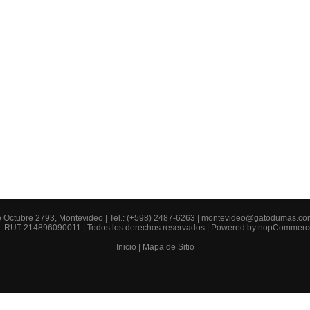
e Octubre 2793, Montevideo |
Tel.: (+598) 2487-6263
|
montevideo@gatodumas.co
 - RUT 214896090011 | Todos los derechos reservados | Powered by
nopCommerc
Inicio
|
Mapa de Sitio