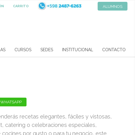
IÓN
CARRITO
ALUMNOS
RAS
CURSOS
SEDES
INSTITUCIONAL
CONTACTO
 WHATSAPP
nderás recetas elegantes, fáciles y vistosas,
, catering o celebraciones especiales,
e cocines por gusto o para tu negocio, este